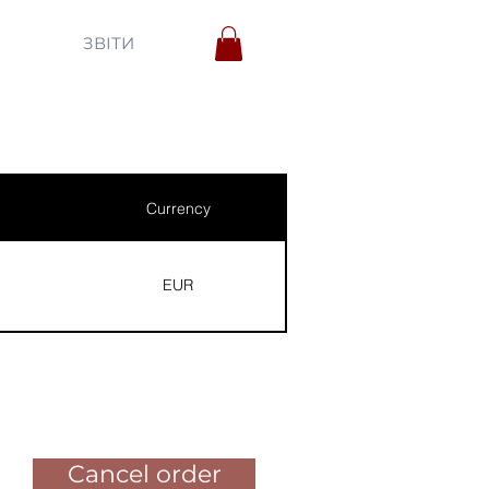
ЗВІТИ
Currency
EUR
Pay for the order
Cancel order