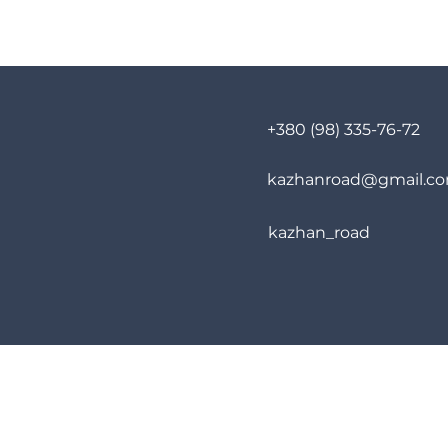
+380 (98) 335-76-72
kazhanroad@gmail.c
kazhan_road