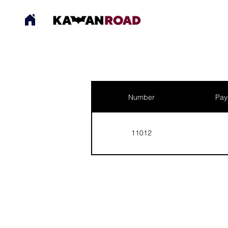
Number
Pay
11012