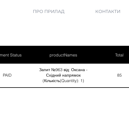
ПРО ПРИЛАД
КОНТАКТИ
ment Status
productNames
Total
Запит №963 від: Оксана -
PAID
Східний напрямок
85
(Кількість(Quantity): 1)