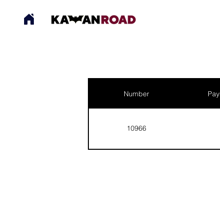
Number
Pay
10966