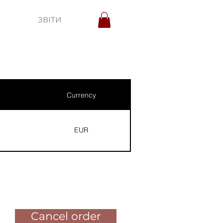
ЗВІТИ
Currency
EUR
Pay for the order
Cancel order