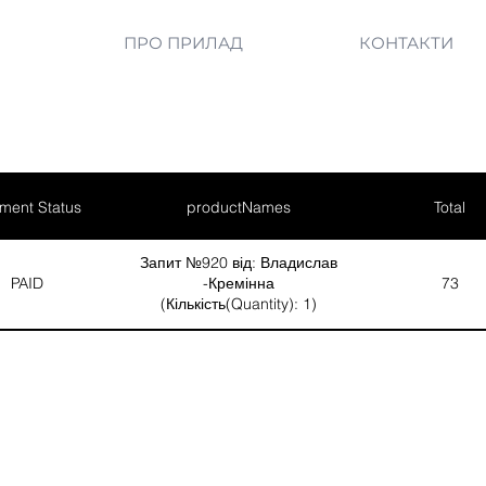
ПРО ПРИЛАД
КОНТАКТИ
ment Status
productNames
Total
Запит №920 від: Владислав
PAID
-Кремінна
73
(Кількість(Quantity): 1)