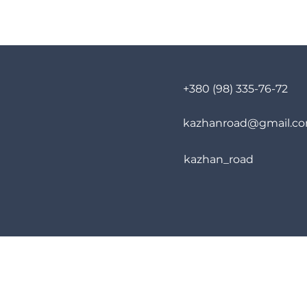
+380 (98) 335-76-72
kazhanroad@gmail.c
kazhan_road