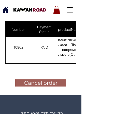
Payment
Number
productNames
Status
Запит №840 від:
Микола - Північний
10902
PAID
напрямок
(Кількість(Quantity):
1)
Pay for the order
Cancel order