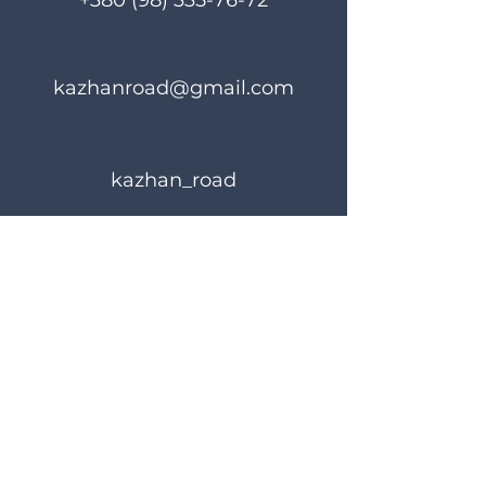
+380 (98) 335-76-72
kazhanroad@gmail.com
kazhan_road
Правила користування
Політика конфіденційності
© 2024 KAZHANROAD