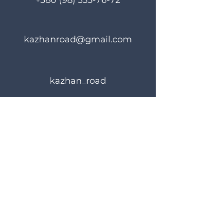
+380 (98) 335-76-72
kazhanroad@gmail.com
kazhan_road
Правила користування
Політика конфіденційності
© 2024 KAZHANROAD