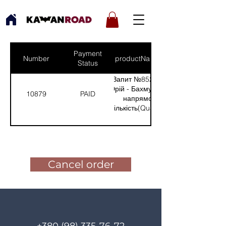
Payment
Number
productNames
Status
Запит №852 від:
Юрій - Бахмуцький
10879
PAID
напрямок
(Кількість(Quantity):
1)
Pay for the order
Cancel order