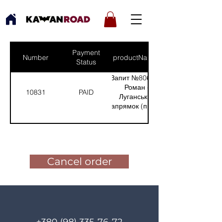
Payment
Number
productNames
Status
Запит №806 від:
Роман -
10831
PAID
Луганський
напрямок (прилад
для
спостереження)
Pay for the order
(Кількість(Quantity):
1)
Cancel order