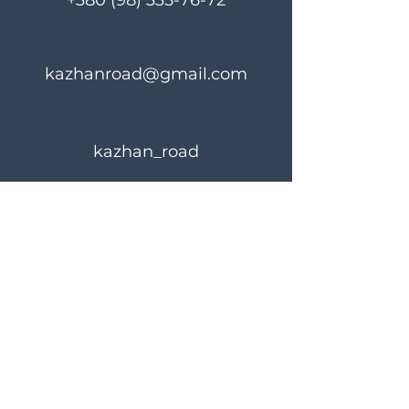
+380 (98) 335-76-72
kazhanroad@gmail.com
kazhan_road
Правила користування
Політика конфіденційності
© 2024 KAZHANROAD