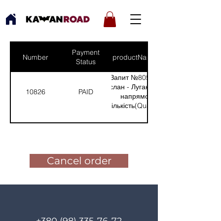
Payment
Number
productNames
Status
Запит №805 від:
Аслан - Луганський
10826
PAID
напрямок
(Кількість(Quantity):
2)
Pay for the order
Cancel order