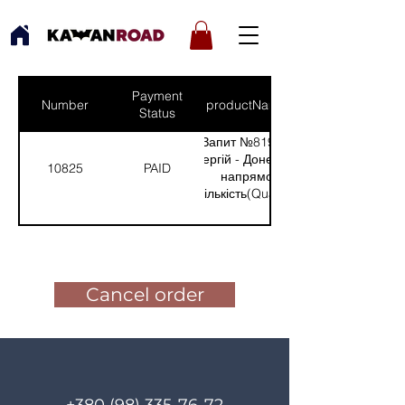
Payment
Number
productNames
Status
Запит №819 від:
Сергій - Донецький
10825
PAID
напрямок
(Кількість(Quantity):
2)
Pay for the order
Cancel order