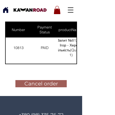
Payment
Number
productNames
Status
Запит №812 від:
Ігор - Херсон
10813
PAID
(Кількість(Quantity):
1)
Pay for the order
Cancel order