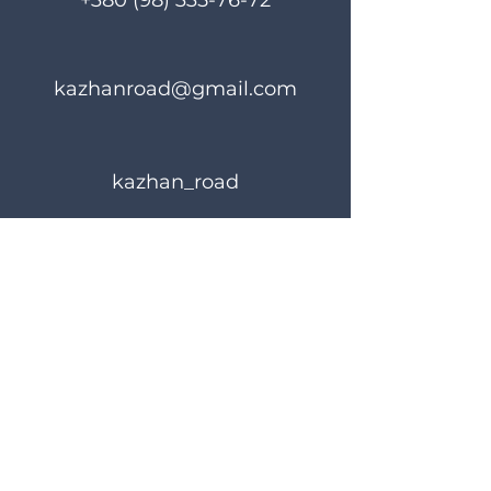
+380 (98) 335-76-72
kazhanroad@gmail.com
kazhan_road
Правила користування
Політика конфіденційності
© 2024 KAZHANROAD