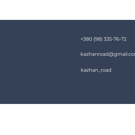
+380 (98) 335-76-72
kazhanroad@gmail.c
kazhan_road