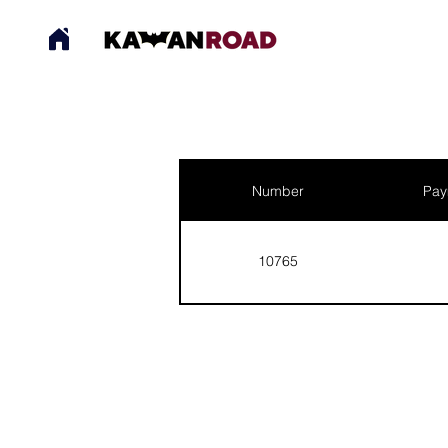
Number
Pay
10765