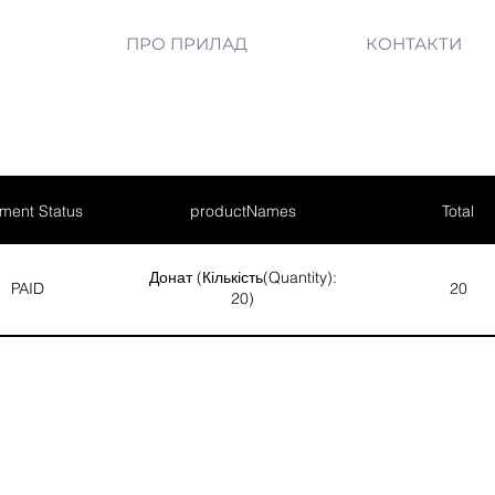
ПРО ПРИЛАД
КОНТАКТИ
ment Status
productNames
Total
Донат (Кількість(Quantity):
PAID
20
20)