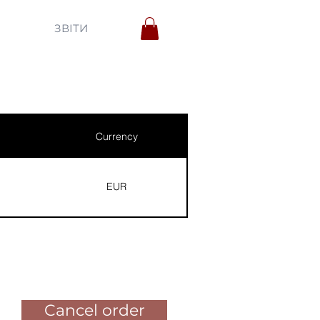
ЗВІТИ
Currency
EUR
Pay for the order
Cancel order