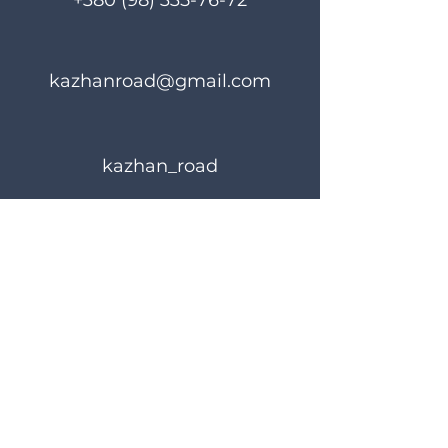
+380 (98) 335-76-72
kazhanroad@gmail.com
kazhan_road
Правила користування
Політика конфіденційності
© 2024 KAZHANROAD