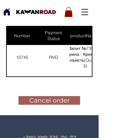
Payment
Number
productNames
Status
Запит №735 від:
Ірина - Кремінна
10745
PAID
(Кількість(Quantity):
3)
Pay for the order
Cancel order