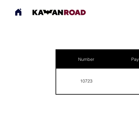
Number
Pay
10723