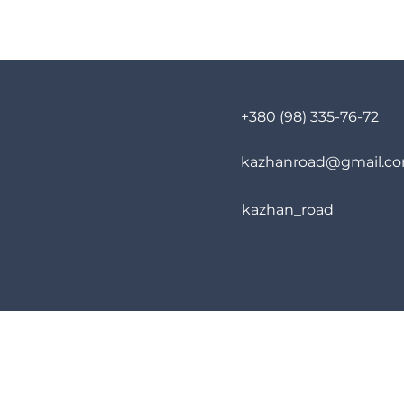
+380 (98) 335-76-72
kazhanroad@gmail.c
kazhan_road