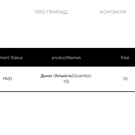
ПРО ПРИЛАД
КОНТАКТИ
ment Status
productNames
Total
Донат (Кількість(Quantity):
PAID
10
10)