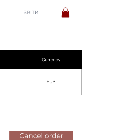
ЗВІТИ
Currency
EUR
Pay for the order
Cancel order