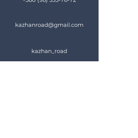
+380 (98) 335-76-72
kazhanroad@gmail.com
kazhan_road
Правила користування
Політика конфіденційності
© 2024 KAZHANROAD