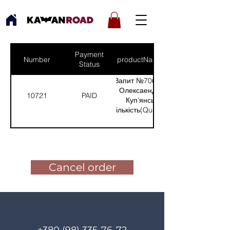
Payment
Number
productNames
Status
Запит №706 від:
Олексаендр -
10721
PAID
Куп'янськ
(Кількість(Quantity):
5)
Pay for the order
Cancel order