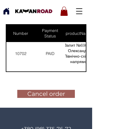
Payment
Number
productNames
Status
Запит №698 від:
Олександр -
10702
PAID
Північно-східний
напрямок
(Кількість(Quantity):
1)
Pay for the order
Cancel order