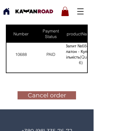
Payment
Number
productNames
Status
Запит №684 від:
Платон - Купʼянськ
10688
PAID
(Кількість(Quantity):
6)
Pay for the order
Cancel order