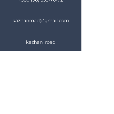
+380 (98) 335-76-72
kazhanroad@gmail.com
kazhan_road
Правила користування
Політика конфіденційності
© 2024 KAZHANROAD