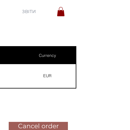
ЗВІТИ
Currency
EUR
Pay for the order
Cancel order