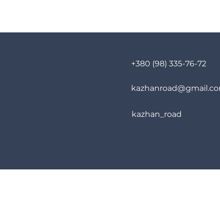
+380 (98) 335-76-72
kazhanroad@gmail.c
kazhan_road