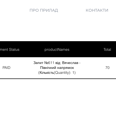
ПРО ПРИЛАД
КОНТАКТИ
ment Status
productNames
Total
Запит №611 від: Вячеслав -
PAID
Північний напрямок
70
(Кількість(Quantity): 1)