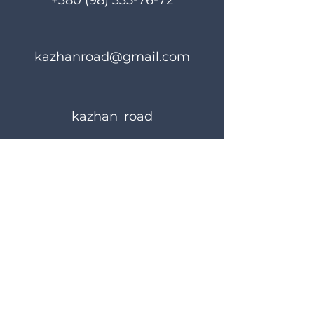
+380 (98) 335-76-72
kazhanroad@gmail.com
kazhan_road
Правила користування
Політика конфіденційності
© 2024 KAZHANROAD