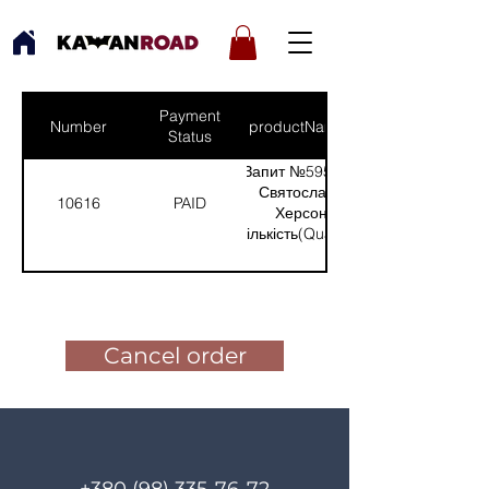
Payment
Number
productNames
Status
Запит №595 від:
Святослав -
10616
PAID
Херсон
(Кількість(Quantity):
1)
Pay for the order
Cancel order