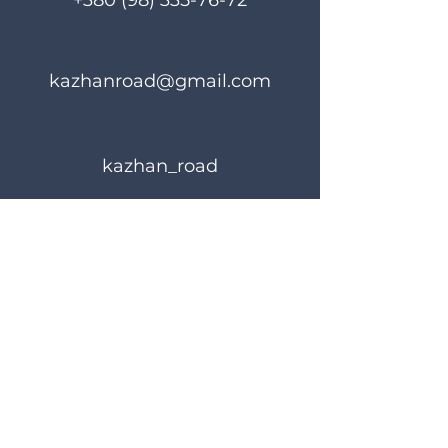
+380 (98) 335-76-72
kazhanroad@gmail.com
kazhan_road
Правила користування
Політика конфіденційності
© 2024 KAZHANROAD