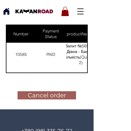
Payment
Number
productNames
Status
Запит №565 від:
Діана - Бахмут
10585
PAID
(Кількість(Quantity):
2)
Pay for the order
Cancel order