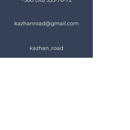
+380 (98) 335-76-72
kazhanroad@gmail.com
kazhan_road
Правила користування
Політика конфіденційності
© 2024 KAZHANROAD