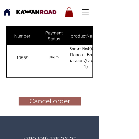
Payment
Number
productNames
Status
Запит №498 від:
Павло - Бахмут
10559
PAID
(Кількість(Quantity):
1)
Pay for the order
Cancel order