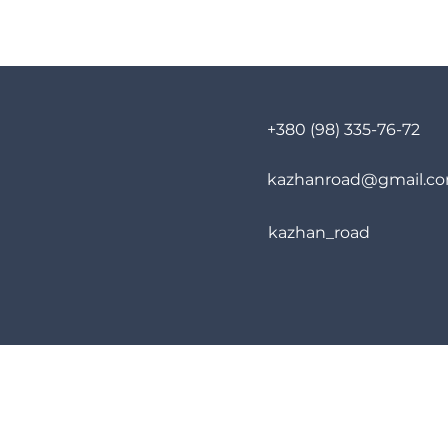
+380 (98) 335-76-72
kazhanroad@gmail.c
kazhan_road