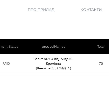
ПРО ПРИЛАД
КОНТАКТИ
ment Status
productNames
Total
Запит №504 від: Андрій -
PAID
Кремінна
70
(Кількість(Quantity): 1)