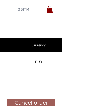
ЗВІТИ
Currency
EUR
Pay for the order
Cancel order