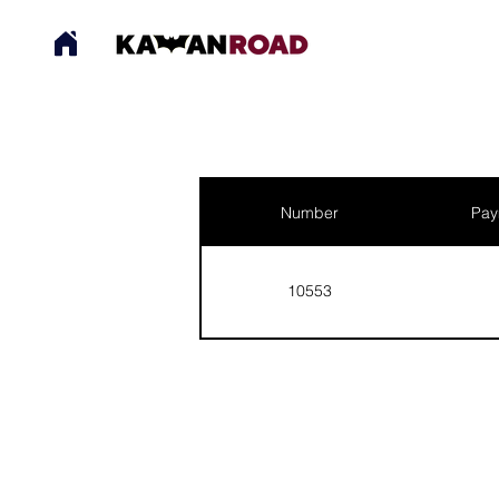
Number
Pay
10553