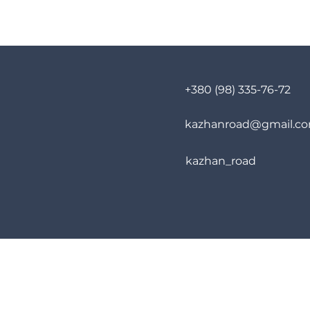
+380 (98) 335-76-72
kazhanroad@gmail.c
kazhan_road