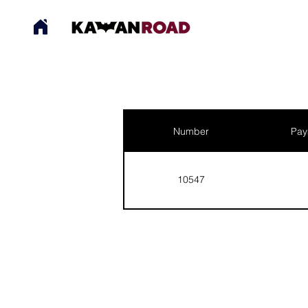
Number
Pay
10547