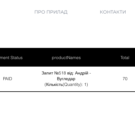
ПРО ПРИЛАД
КОНТАКТИ
ment Status
productNames
Total
Запит №518 від: Андрій -
PAID
Вугледар
70
(Кількість(Quantity): 1)