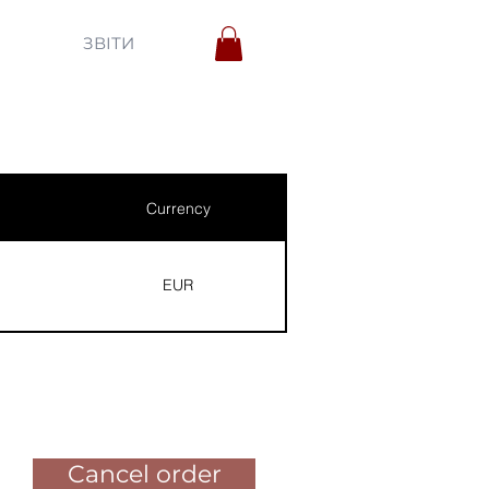
ЗВІТИ
Currency
EUR
Pay for the order
Cancel order