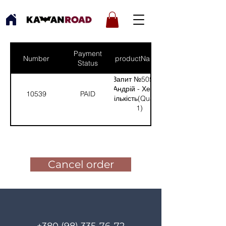
Payment
Number
productNames
Status
Запит №505 від:
Андрій - Херсон
10539
PAID
(Кількість(Quantity):
1)
Pay for the order
Cancel order