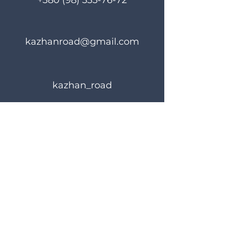
+380 (98) 335-76-72
kazhanroad@gmail.com
kazhan_road
Правила користування
Політика конфіденційності
© 2024 KAZHANROAD