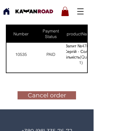
Payment
Number
productNames
Status
Запит №478 від:
Сергій - Соледар
10535
PAID
(Кількість(Quantity):
1)
Pay for the order
Cancel order