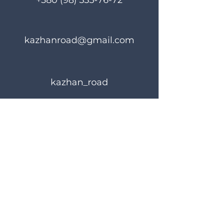
+380 (98) 335-76-72
kazhanroad@gmail.com
kazhan_road
Правила користування
Політика конфіденційності
© 2024 KAZHANROAD