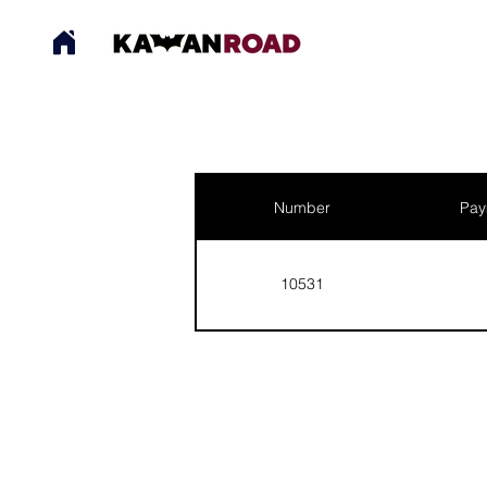
Number
Pay
10531