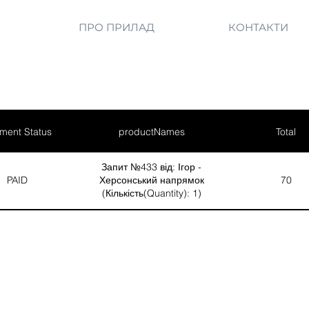
ПРО ПРИЛАД
КОНТАКТИ
ment Status
productNames
Total
Запит №433 від: Ігор -
PAID
Херсонський напрямок
70
(Кількість(Quantity): 1)