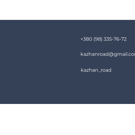
+380 (98) 335-76-72
kazhanroad@gmail.c
kazhan_road