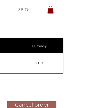
ЗВІТИ
Currency
EUR
Pay for the order
Cancel order