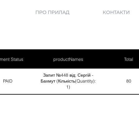
ПРО ПРИЛАД
КОНТАКТИ
ment Status
productNames
Total
Запит №448 від: Сергій -
PAID
Бахмут (Кількість(Quantity):
80
1)