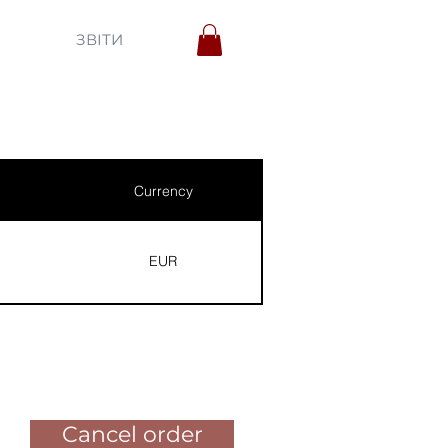
ЗВІТИ
Currency
EUR
Pay for the order
Cancel order