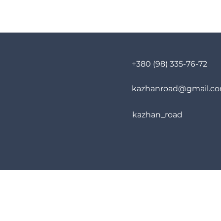
+380 (98) 335-76-72
kazhanroad@gmail.c
kazhan_road