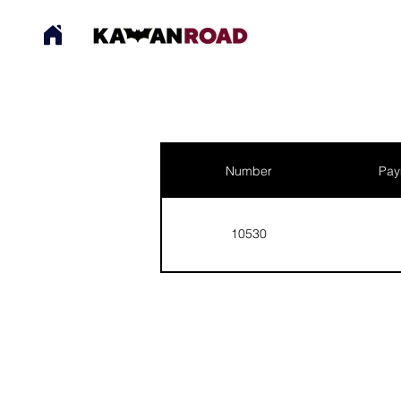
Number
Pay
10530