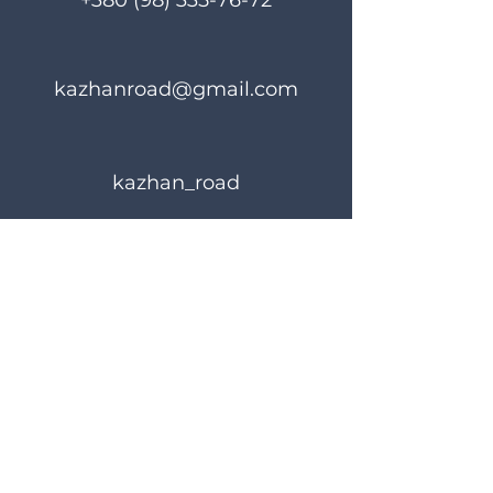
+380 (98) 335-76-72
kazhanroad@gmail.com
kazhan_road
Правила користування
Політика конфіденційності
© 2024 KAZHANROAD