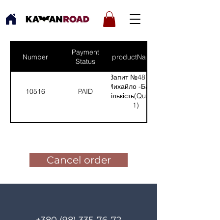
Payment
Number
productNames
Status
Запит №487 від:
Михайло -Бахмут
10516
PAID
(Кількість(Quantity):
1)
Pay for the order
Cancel order