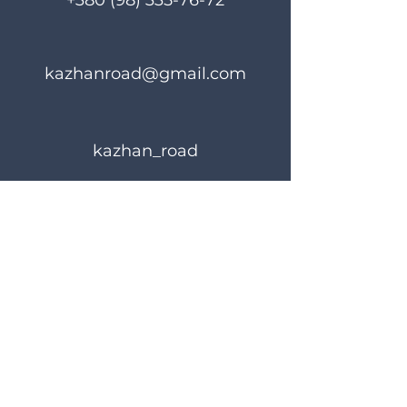
+380 (98) 335-76-72
kazhanroad@gmail.com
kazhan_road
Правила користування
Політика конфіденційності
© 2024 KAZHANROAD