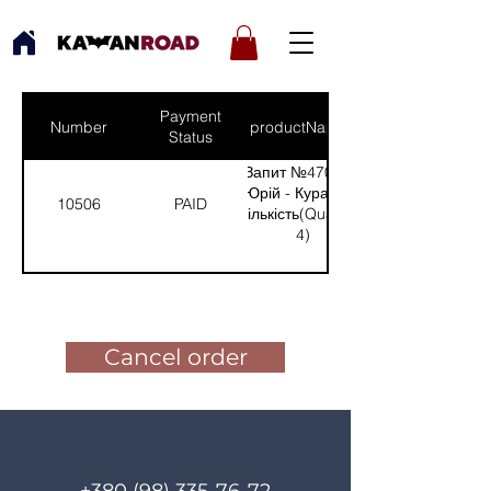
Payment
Number
productNames
Status
Запит №470 від:
Юрій - Курахово
10506
PAID
(Кількість(Quantity):
4)
Pay for the order
Cancel order