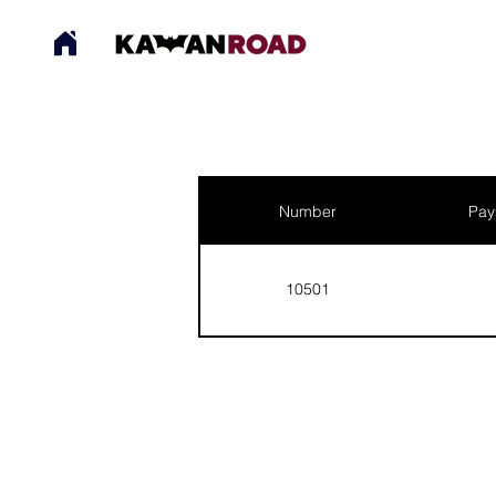
Number
Pay
10501