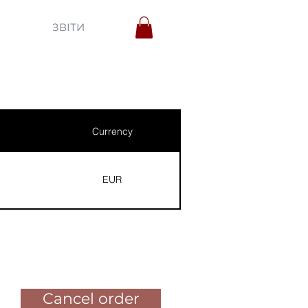
ЗВІТИ
Currency
EUR
Pay for the order
Cancel order