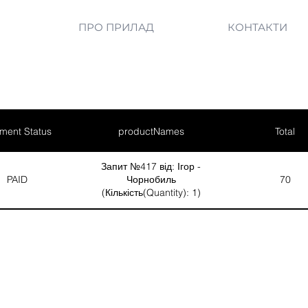
ПРО ПРИЛАД
КОНТАКТИ
ment Status
productNames
Total
Запит №417 від: Ігор -
PAID
Чорнобиль
70
(Кількість(Quantity): 1)