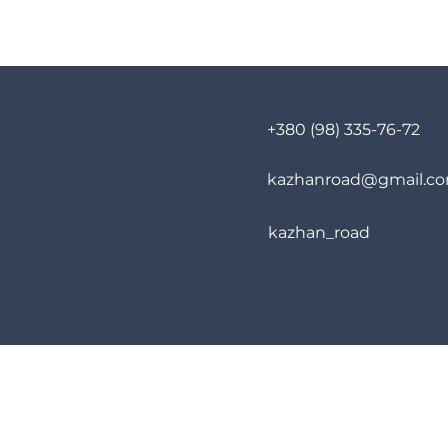
+380 (98) 335-76-72
kazhanroad@gmail.c
kazhan_road