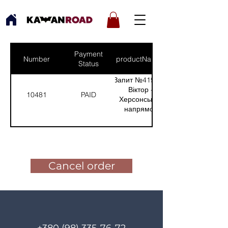
Payment
Number
productNames
Status
Запит №419 від:
Віктор -
10481
PAID
Херсонський
напрямок
(Кількість(Quantity):
1)
Pay for the order
Cancel order