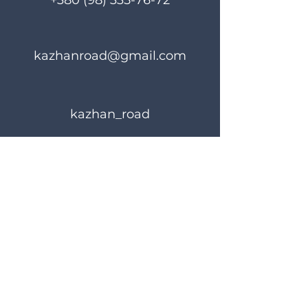
+380 (98) 335-76-72
kazhanroad@gmail.com
kazhan_road
Правила користування
Політика конфіденційності
© 2024 KAZHANROAD