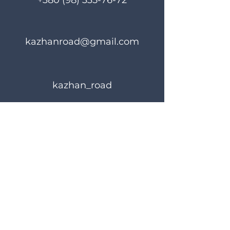
+380 (98) 335-76-72
kazhanroad@gmail.com
kazhan_road
Правила користування
Політика конфіденційності
© 2024 KAZHANROAD