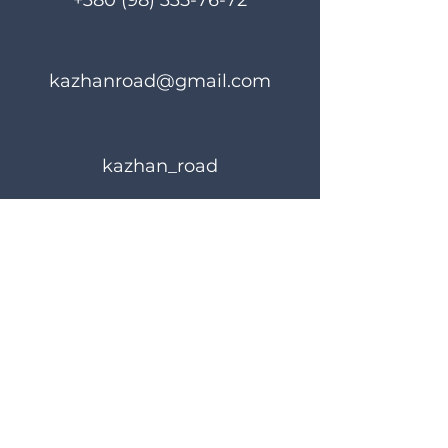
+380 (98) 335-76-72
kazhanroad@gmail.com
kazhan_road
Правила користування
Політика конфіденційності
© 2024 KAZHANROAD