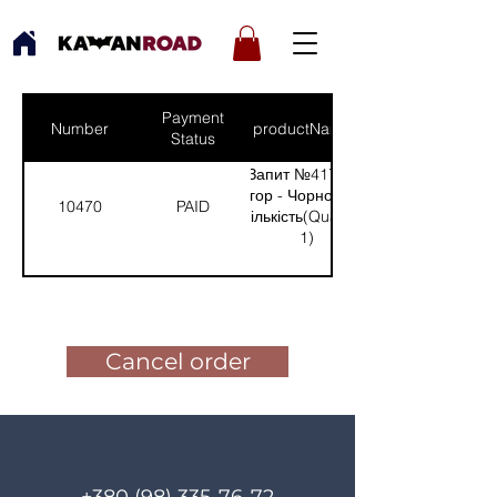
Payment
Number
productNames
Status
Запит №417 від:
Ігор - Чорнобиль
10470
PAID
(Кількість(Quantity):
1)
Pay for the order
Cancel order