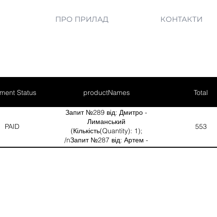
ПРО ПРИЛАД
КОНТАКТИ
ment Status
productNames
Total
Запит №289 від: Дмитро -
Лиманський
PAID
553
(Кількість(Quantity): 1);
/nЗапит №287 від: Артем -
Донецька область
(Кількість(Quantity): 1);
/nЗапит №293 від:
Олександр - Запорізька
область (Кількість(Quantity):
1); /nЗапит №292 від:
Генадій - Запорізька область
(Кількість(Quantity): 1);