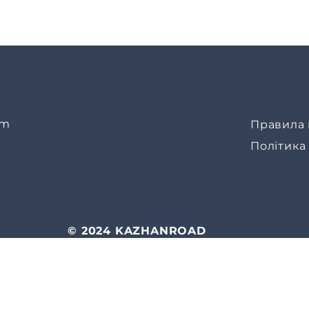
/nЗапит №325 від: Андрій -
Бахмут (Кількість(Quantity):
1); /nЗапит №334 від: Ігор -
Бахмут (Кількість(Quantity):
1); /nЗапит №332 від: Артем
- Донецький напрямок
(Кількість(Quantity): 1)
om
Правила 
Політика
© 2024 KAZHANROAD