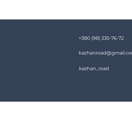
+380 (98) 335-76-72
kazhanroad@gmail.c
kazhan_road