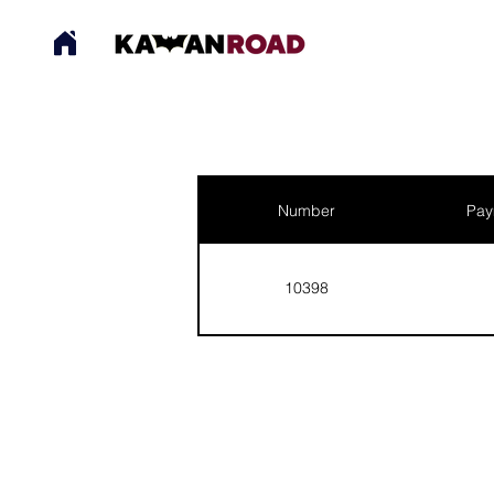
Number
Pay
10398