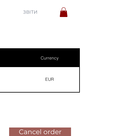
ЗВІТИ
Currency
EUR
Pay for the order
Cancel order