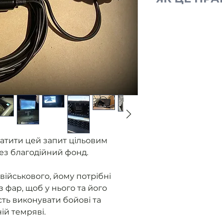
Ми отримуємо
від військови
без фар.
Розміщуємо з
Ви оплачуєте
Ми закуповуєм
контролюємо 
приладу.
Як прилад го
військовому 
надаємо звіт
атити цей запит цільовим
ез благодійний фонд.
військового, йому потрібні
з фар, щоб у нього та його
ть виконувати бойові та
ній темряві.