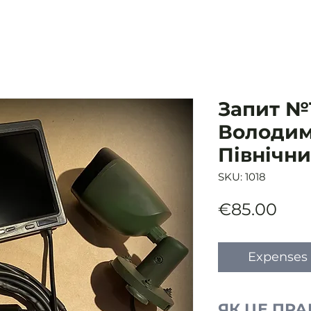
Запит №1
Володим
Північн
SKU: 1018
Pric
€85.00
Expenses 
ЯК ЦЕ ПР