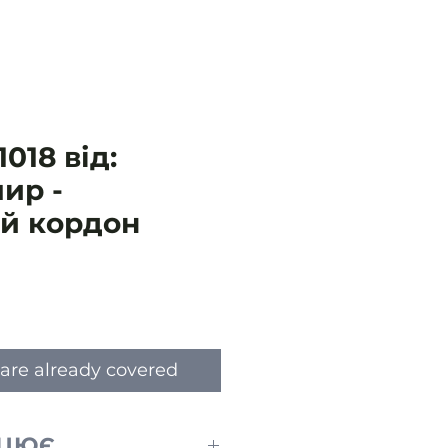
018 від:
ир -
ий кордон
e
are already covered
АЦЮЄ