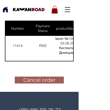
Payment
Number
productNames
Status
Запит №1283 від
03.06.25:
11414
PAID
Костянтин,
Донецький
напрямок
(Кількість(Quantity):
Pay for the order
1); /nЗапит №1280
від 07.04.25:
Руслан-
Cancel order
Харківськинапрямок
(прилад для
спостереження)
(Кількість(Quantity):
1)