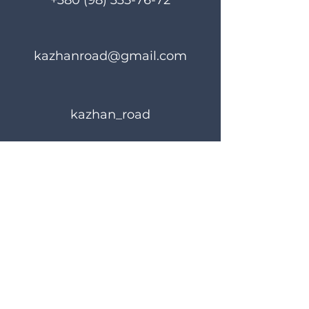
+380 (98) 335-76-72
kazhanroad@gmail.com
kazhan_road
Rules of use
Privacy Policy
© 2023 KAZHANROAD