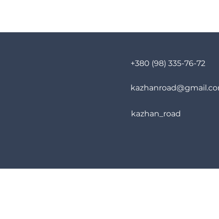
+380 (98) 335-76-72
kazhanroad@gmail.c
kazhan_road