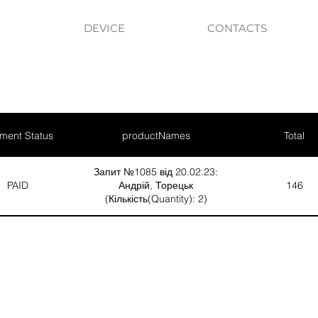
DEVICE
CONTACTS
ment Status
productNames
Total
Запит №1085 від 20.02.23:
PAID
Андрій, Торецьк
146
(Кількість(Quantity): 2)