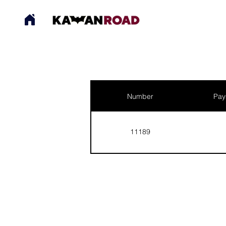
Number
Pay
11189