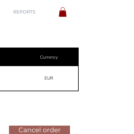
REPORTS
Currency
EUR
Pay for the order
Cancel order