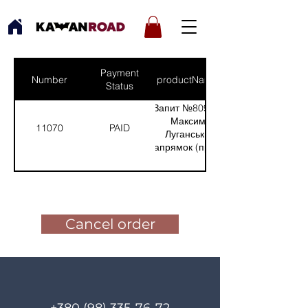
Payment
Number
productNames
Status
Запит №809 від:
Максим-
11070
PAID
Луганський
напрямок (прилад
для
спостереження)
Pay for the order
(Кількість(Quantity):
1); /nDonate 1 FPV
Drone
Cancel order
(Кількість(Quantity):
1)