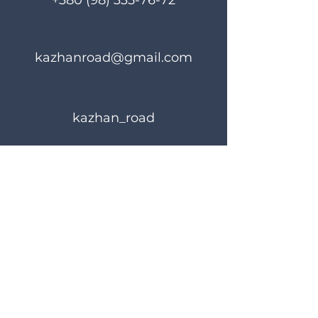
+380 (98) 335-76-72
kazhanroad@gmail.com
kazhan_road
Rules of use
Privacy Policy
© 2023 KAZHANROAD