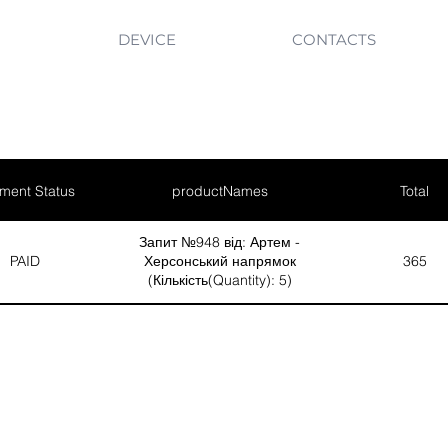
DEVICE
CONTACTS
ment Status
productNames
Total
Запит №948 від: Артем -
PAID
Херсонський напрямок
365
(Кількість(Quantity): 5)