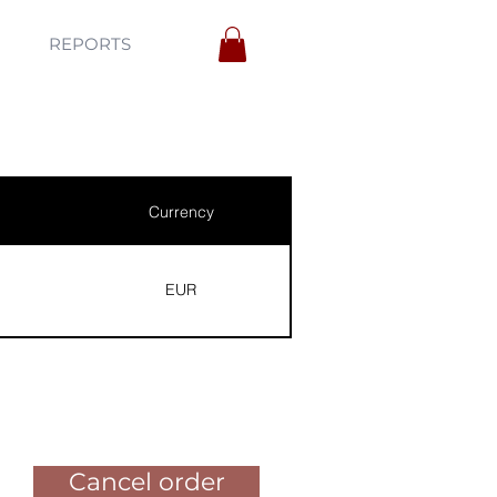
REPORTS
Currency
EUR
Pay for the order
Cancel order