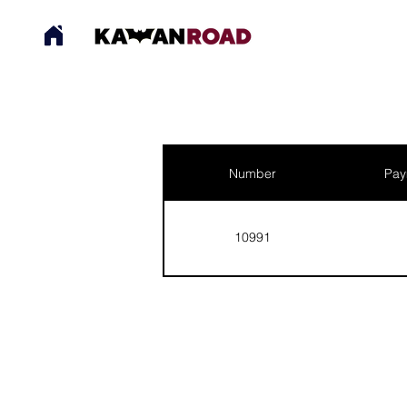
Number
Pay
10991