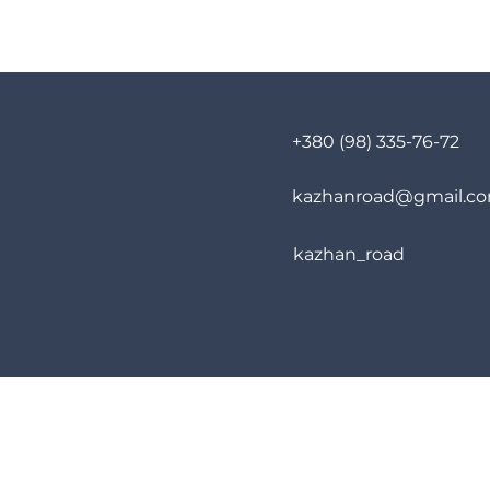
+380 (98) 335-76-72
kazhanroad@gmail.c
kazhan_road