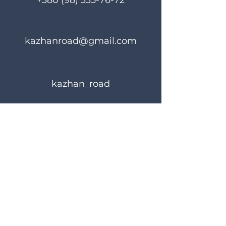
+380 (98) 335-76-72
kazhanroad@gmail.com
kazhan_road
Rules of use
Privacy Policy
© 2023 KAZHANROAD