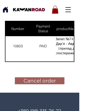
Payment
Number
productNames
Status
Запит №741 від:
Дар'я - Авдіївка
10803
PAID
(прилад для
спостереження)
(Кількість(Quantity):
1)
Pay for the order
Cancel order