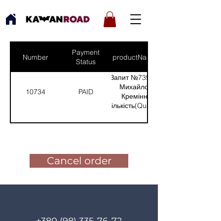
Payment
Number
productNames
Status
Запит №739 від:
Михайло -
10734
PAID
Кремінна
(Кількість(Quantity):
2)
Pay for the order
Cancel order