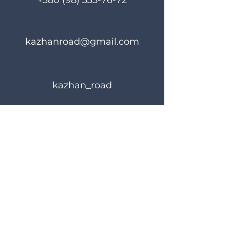
+380 (98) 335-76-72
kazhanroad@gmail.com
kazhan_road
Rules of use
Privacy Policy
© 2023 KAZHANROAD