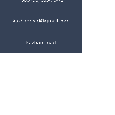
+380 (98) 335-76-72
kazhanroad@gmail.com
kazhan_road
Rules of use
Privacy Policy
© 2023 KAZHANROAD