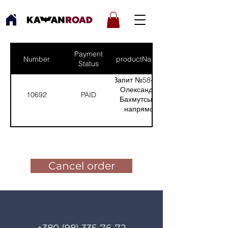
Payment
Number
productNames
Status
Запит №584 від:
Олександр -
10692
PAID
Бахмутський
напрямок
(Кількість(Quantity):
1)
Pay for the order
Cancel order