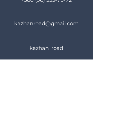
+380 (98) 335-76-72
kazhanroad@gmail.com
kazhan_road
Rules of use
Privacy Policy
© 2023 KAZHANROAD