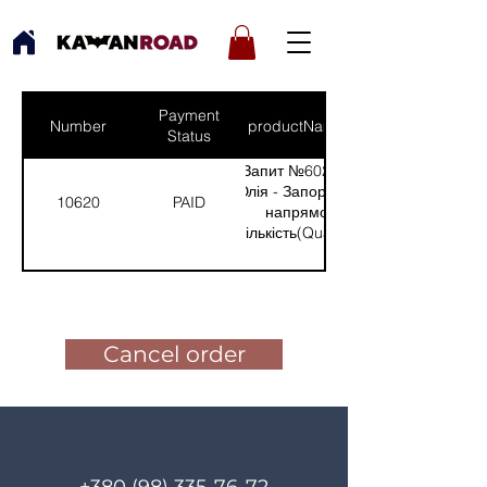
Payment
Number
productNames
Status
Запит №602 від:
Юлія - Запорізький
10620
PAID
напрямок
(Кількість(Quantity):
2)
Pay for the order
Cancel order