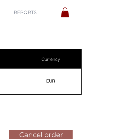
REPORTS
Currency
EUR
Pay for the order
Cancel order