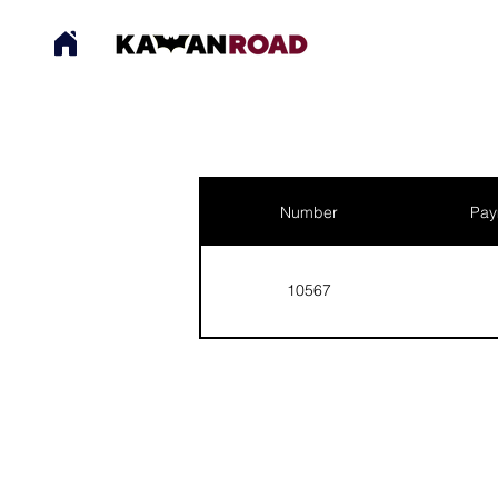
Number
Pay
10567