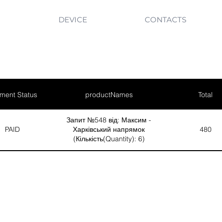
DEVICE
CONTACTS
ment Status
productNames
Total
Запит №548 від: Максим -
PAID
Харківський напрямок
480
(Кількість(Quantity): 6)