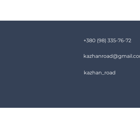
+380 (98) 335-76-72
kazhanroad@gmail.c
kazhan_road