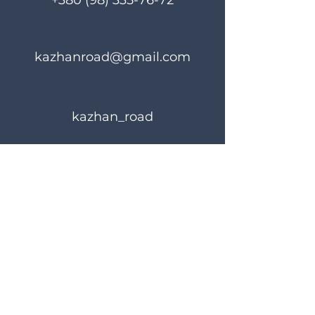
+380 (98) 335-76-72
kazhanroad@gmail.com
kazhan_road
Rules of use
Privacy Policy
© 2023 KAZHANROAD