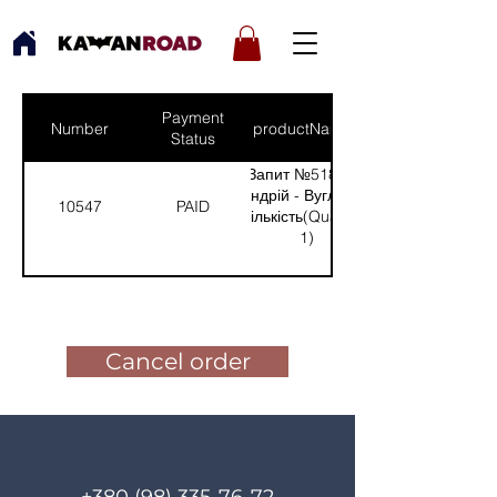
Payment
Number
productNames
Status
Запит №518 від:
Андрій - Вугледар
10547
PAID
(Кількість(Quantity):
1)
Pay for the order
Cancel order